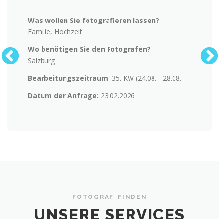
Was wollen Sie fotografieren lassen?
Was wol
Familie, Hochzeit
Pass un
Wo benötigen Sie den Fotografen?
Wo benö
Salzburg
Wien
r 31.08.
Bearbeitungszeitraum:
35. KW (24.08. - 28.08.
Bearbe
Datum der Anfrage:
23.02.2026
Datum 
FOTOGRAF-FINDEN
UNSERE SERVICES